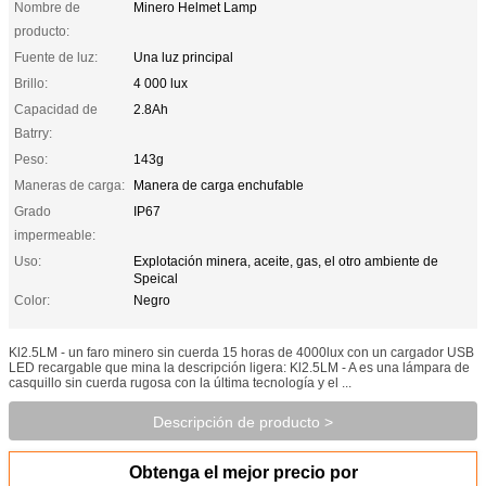
Nombre de
Minero Helmet Lamp
producto:
Fuente de luz:
Una luz principal
Brillo:
4 000 lux
Capacidad de
2.8Ah
Batrry:
Peso:
143g
Maneras de carga:
Manera de carga enchufable
Grado
IP67
impermeable:
Uso:
Explotación minera, aceite, gas, el otro ambiente de
Speical
Color:
Negro
Kl2.5LM - un faro minero sin cuerda 15 horas de 4000lux con un cargador USB
LED recargable que mina la descripción ligera: Kl2.5LM - A es una lámpara de
casquillo sin cuerda rugosa con la última tecnología y el ...
Descripción de producto >
Obtenga el mejor precio por