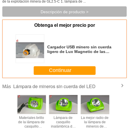
de la explotación minera de GL2.5-C 1. lámpara de ...
Descripción de producto >
Obtenga el mejor precio por
Cargador USB minero sin cuerda
ligero de Lux Magnetic de las
lámparas de casquillo 10000
inalámbrico y portátil
Continuar
Lámpara de mineros sin cuerda del LED
Más
a prueba
Materiales brillo
Lámpara de
La mejor radio de
La seguri
osiones
de la lámpara de
casquillo
la lámpara de
tiempo 
able del
casquillo
inalámbrica del
mineros de
ZC120 c