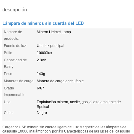
descripción
Lámpara de mineros sin cuerda del LED
Nombre de
Minero Helmet Lamp
producto:
Fuente de luz:
Una luz principal
Brillo:
10000lux
Capacidad de
2.8Ah
Batrry:
Peso:
143g
Maneras de carga:
Manera de carga enchufable
Grado
IP67
impermeable:
Uso:
Explotación minera, aceite, gas, el otro ambiente de
Speical
Color:
Negro
Cargador USB minero sin cuerda ligero de Lux Magnetic de las lámparas de
casquillo 10000 inalámbrico y portátil Características de las luces del casquillo