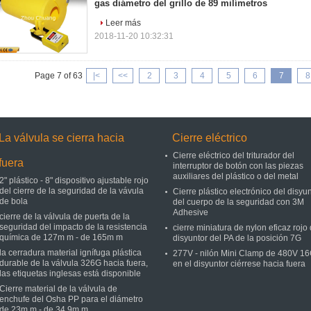
gas diámetro del grillo de 89 milímetros
Leer más
2018-11-20 10:32:31
Page 7 of 63
|<
<<
2
3
4
5
6
7
8
La válvula se cierra hacia
Cierre eléctrico
Cierre eléctrico del triturador del
fuera
interruptor de botón con las piezas
auxiliares del plástico o del metal
2" plástico - 8" dispositivo ajustable rojo
del cierre de la seguridad de la vávula
Cierre plástico electrónico del disyu
de bola
del cuerpo de la seguridad con 3M
Adhesive
cierre de la válvula de puerta de la
seguridad del impacto de la resistencia
cierre miniatura de nylon eficaz rojo 
química de 127m m - de 165m m
disyuntor del PA de la posición 7G
la cerradura material ignífuga plástica
277V - nilón Mini Clamp de 480V 16
durable de la válvula 326G hacia fuera,
en el disyuntor ciérrese hacia fuera
las etiquetas inglesas está disponible
Cierre material de la válvula de
enchufe del Osha PP para el diámetro
de 23m m - de 34.9m m