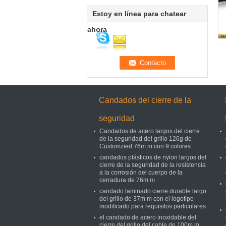
Estoy en línea para chatear
ahora
Candados del cierre de la
seguridad
Candados de acero largos del cierre
de la seguridad del grillo 126g de
Customzied 76m m con 9 colores
candados plásticos de nylon largos del
cierre de la seguridad de la resistencia
a la corrosión del cuerpo de la
cerradura de 76m m
candado laminado cierre durable largo
del grillo de 37m m con el logotipo
modificado para requisitos particulares
el candado de acero inoxidable del
cierre del grillo del cable de 100m m,