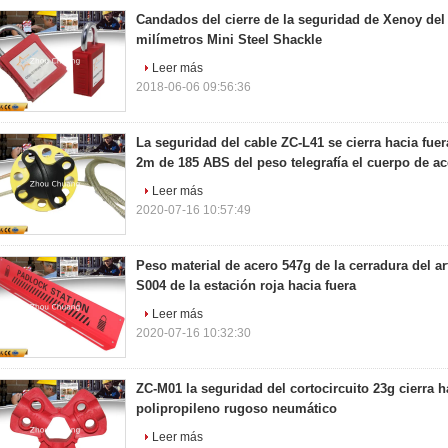
Candados del cierre de la seguridad de Xenoy de
milímetros Mini Steel Shackle
Leer más
2018-06-06 09:56:36
La seguridad del cable ZC-L41 se cierra hacia fuer
2m de 185 ABS del peso telegrafía el cuerpo de ac
Leer más
2020-07-16 10:57:49
Peso material de acero 547g de la cerradura del ar
S004 de la estación roja hacia fuera
Leer más
2020-07-16 10:32:30
ZC-M01 la seguridad del cortocircuito 23g cierra ha
polipropileno rugoso neumático
Leer más