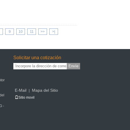
9
10
11
>>
>|
Solicitar una cotización
Envíe
ntor
E-Mail
Mapa del Sitio
|
del
Sitio movil
G -